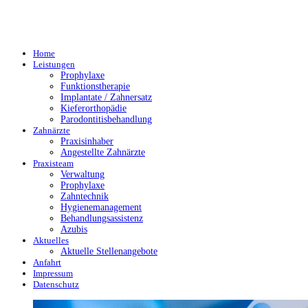
Home
Leistungen
Prophylaxe
Funktionstherapie
Implantate / Zahnersatz
Kieferorthopädie
Parodontitisbehandlung
Zahnärzte
Praxisinhaber
Angestellte Zahnärzte
Praxisteam
Verwaltung
Prophylaxe
Zahntechnik
Hygienemanagement
Behandlungsassistenz
Azubis
Aktuelles
Aktuelle Stellenangebote
Anfahrt
Impressum
Datenschutz